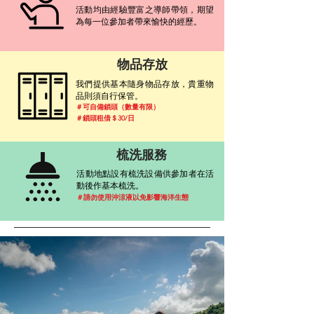
活動均由經驗豐富之導師帶領，期望
為每一位參加者帶來愉快的經歷。
​物品存放
我們提供基本隨身物品存放，貴重物
品則須自行保管
。
＃可自備鎖頭（數量有限）
＃鎖頭租借＄30/日
梳洗服務
​活動地點設有梳洗設備供參加者在活
動後作基本梳洗。
＃請勿使用沖涼液以免影響海洋生態