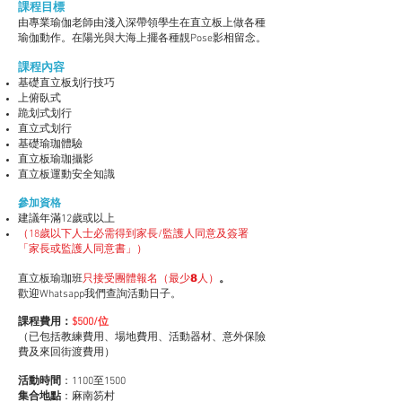
課程目標
由專業瑜伽老師由淺入深帶領學生在直立板上做各種
瑜伽動作。在陽光與大海上擺各種靚Pose影相留念。
課程內容​
基礎直立板划行技巧
上俯臥式
跪划式划行
直立式划行
基礎瑜珈體驗
直立板瑜珈攝影
直立板運動安全知識
參加資格
建議年滿12歲或以上
（18歲以下人士必需得到家長/監護人同意及簽署
「家長或監護人同意書」
）
團體報名（最少8人）
直立板瑜珈班
只接受
。
歡迎Whatsapp我們查詢​活動日子。
課程費用：
$500
/位
（已包括教練費用、場地費用、活動器材、意外保險
費及來回街渡費用
）
活動時間
：1100
至1500
集合地點
：麻南笏村