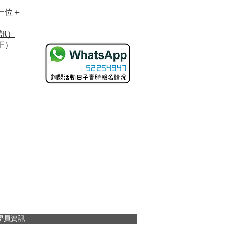
一位＋
訊）
正）
學員資訊