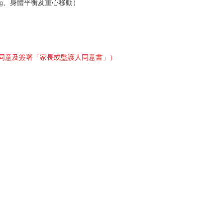
dging、身體平衡及重心移動）
人同意及簽署「家長或監護人同意書」
）