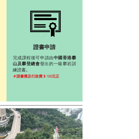
證書申請
完成課程後可申請由
中國
香港攀
山及攀登總會
發出的一級攀岩
訓
。
練證書
＃
證書費及行政費＄100元正