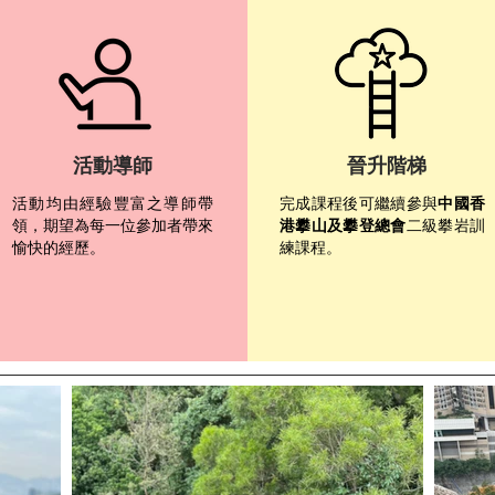
活動導師
晉升階梯
活動均由經驗豐富之導師帶
完成課程後可繼續參與
中國香
領，期望為每一位參加者帶來
港攀山及攀登總會
二級攀岩訓
愉快的經歷。
練課程。