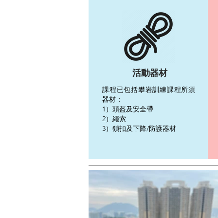
活動器材
課程已包括攀岩訓練課程所須
器材：
1）頭盔及安全帶
2）繩索
3）鎖扣及下降/防護器材