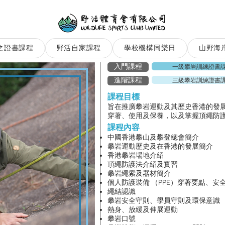
之證書課程
野活自家課程
學校機構同樂日
山野海
一級攀岩訓練證書
入門課程
三級攀岩訓練證書
進階課程
課程目標
​旨在推廣攀岩運動及其歷史香港的發
穿著、使用及保養，以及掌握頂繩防
課程內容
中國香港攀山及攀登總會簡介
攀岩運動歷史及在香港的發展簡介
香港攀岩場地介紹
頂繩防護法介紹及實習
攀岩繩索及器材簡介
個人防護裝備 （PPE）穿著要點、安
繩結認識
攀岩安全守則、學員守則及環保意識
熱身、放緩及伸展運動
攀岩口號