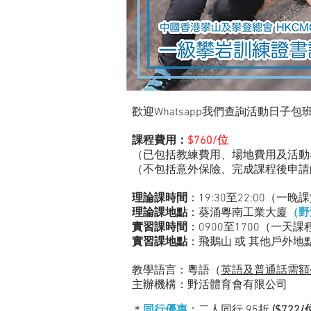
歡迎Whatsapp我們查詢​活動日子包
課程費用：
$760/位
（已包括教練費用、場地費用及活動
（不
包括
意外保險、
完成課程後申請
理論課時間
：19:30至22:00（一晚
理論課地點
：葵涌粵南工業大廈
（野
實習課時間
：0900至1700（一天課
實習課地點
：飛鵝山 或 其他戶外地
教學語言：粵語（
英語及普通話需額
主辦機構：野活體育會有限公司
＊
同行優惠
；二人同行 95折
($722/