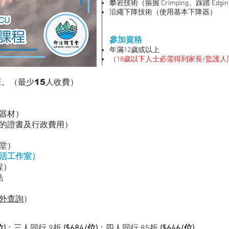
攀岩技術（摳握 Crimping、踩踏 E
沿繩下降技術（使用基本下降器）
參加資格
年滿12歲或以上
（18歲以下人士必需得到家長/監護
班。
（最少15人收費）
器材
）
的
證書及行政費用）
課堂）
活工作室）
程）
點
外查詢
）
位)
；三人同行 9折
($684/位)
；四人同行 85折
($646/位)