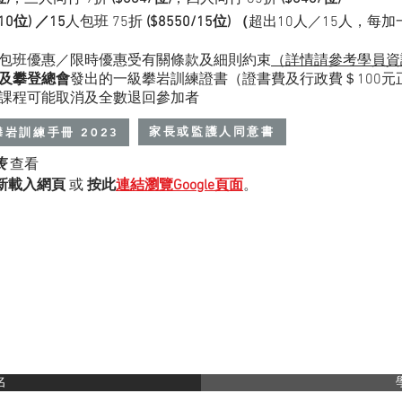
/10位) ／15
人包班 75折
($8550/15位) （
超出10人／15人，每加
包班
優惠
／限時優惠
受有關條款及細則約束
（詳情請參考學員資
及攀登總會
發出的一級攀岩訓練證書（證書費及行政費＄100元
課程可能取消及全數退回參加者
家長或監護人同意書
攀岩訓練手冊 2023
表
查看
新載入網頁
或
按此
連結瀏覽Google頁面
。
名