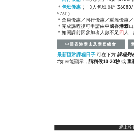
；
＊
包班優惠
10
人包班 8折
($6080
$760
）
＊會員優惠／同行優惠／重溫優惠／
＊完成課程後可申請由
中國
香港攀山
＊如開課前因參加者人數不足
四
人，
中國香港攀山及攀登總會
最新恆常課程日子
可在下方
課程列
#如未能顯示，
請稍候10-20秒
或
重
網上報