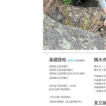
基礎課程
獨木
B
ASIC
COURSE
基礎直立板同樂日
獨木舟一二
基礎直立板瑜珈同樂日
獨木舟三星
基礎直立板同樂日及近岸日出旅程
中級獨木舟
基礎獨木舟同樂日
中級獨木舟
中級獨木舟
校內直立板同樂日（泳池）
高級級獨木
校內沿繩下降同樂日
一級獨木舟
戶外沿繩下降同樂日
直立
器材租借服務（直立板/獨木舟）