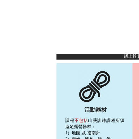
網上報
活動器材
課程
不包括
山藝訓練課程所須
遠足露營器材：
1）地圖 及 指南針