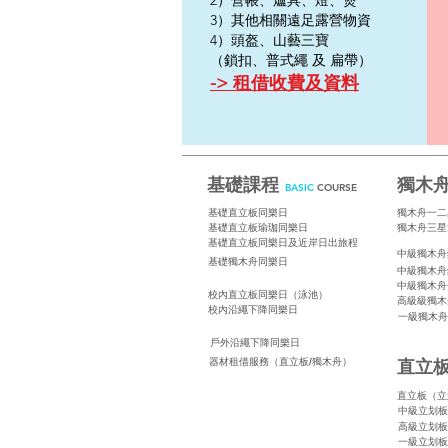
2）營帳、爐具、燈、煲
3）其他相關遠足露營物資
4）頭盔、山藝三寶
（鎖扣、普式繩 及 扁帶）
-> 租借收費及資料
基礎課程
獨木
B
ASIC
COURSE
基礎直立板同樂日
獨木舟一二
基礎直立板瑜珈同樂日
獨木舟三星
基礎直立板同樂日及近岸日出旅程
中級獨木舟
基礎獨木舟同樂日
中級獨木舟
中級獨木舟
校內直立板同樂日（泳池）
高級級獨木
校內沿繩下降同樂日
一級獨木舟
戶外沿繩下降同樂日
直立
器材租借服務（直立板/獨木舟）
直立板（立
中級立划板
高級立划板
一級立划板