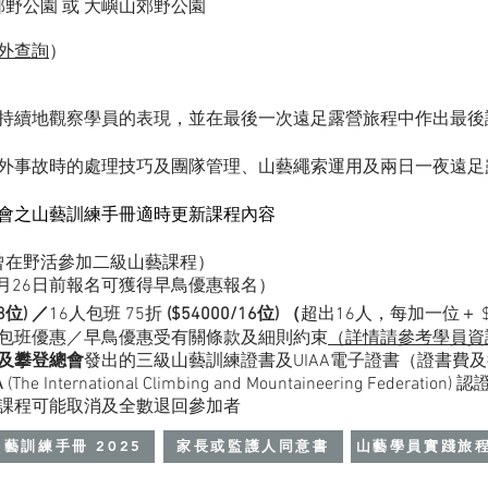
郊野公園 或 大嶼山郊野公園
外查詢
）
持續地觀察學員的表現，並在最後一次遠足露營旅程中作出最後
外事故時的處理技巧及團隊管理、山藝繩索運用及
兩日一夜遠足
總會之山藝訓練手冊適時更新課程內容
曾在野活參加二級山藝課程）
10月26日前報名可獲得早鳥優惠報名）
/8位) ／
16
人包班 75折
($54000/16位) （
超出16人，每加一位＋ $
包班優惠／早鳥優惠
受有關條款及細則約束
（詳情請參考學員資
及攀登
總會
發出的三
級山藝訓練證書
及UIAA電子證書（證書費及
A
(The International Climbing and Mountaineering Federation) 認
課程可能取消及全數退回參加者
山藝訓練手冊 2025
家長或監護人同意書
山藝學員實踐旅