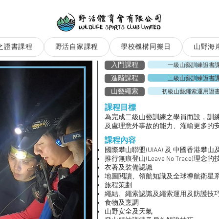
之證書課程
野活自家課程
學校機構同樂日
山野海
一級山藝訓練證書
入門課程
三級山藝訓練證書
進階課程
初級山藝繩索運用證
山藝繩索
課程目標
為完成二級山藝訓練之學員而設，訓
及處理意外事故的能力、灌輸更多的
課程內容
國際攀山聯盟(UIAA) 及 中國香港攀
推行無痕登山(Leave No Trace)理念的
衣著及裝備認識
地圖閱讀、領航知識及全球導航衛星
旅程策劃
繩結、繩索認識及繩索運用及防護技
食物及烹調
山野安全及天氣