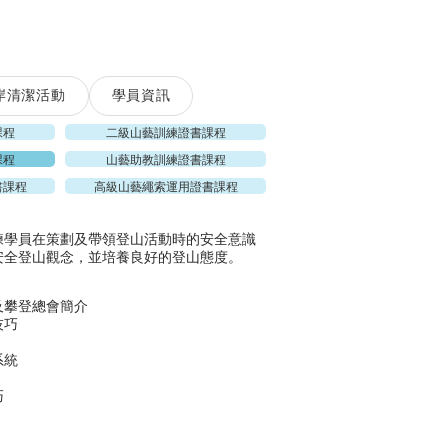
岸清潔活動
學員資訊
課程
二級山藝訓練證書課程
課程
山藝助教訓練證書課程
書課程
高級山藝繩索運用證書課程
練學員在策劃及帶領登山活動時的安全意識
安全登山觀念，並培養良好的登山態度。
山及攀登總會簡介
技巧
系統
巧