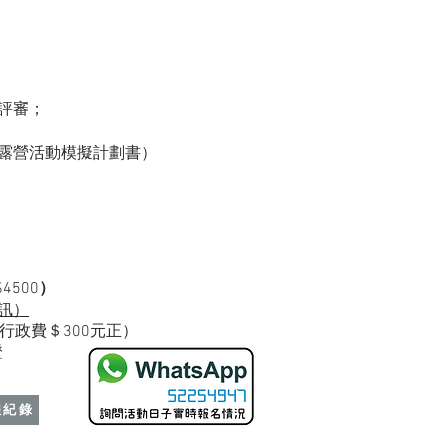
評審；
露營活動模擬計劃書）
4500
）
訊）
行政費＄300元正）
證
程紀錄