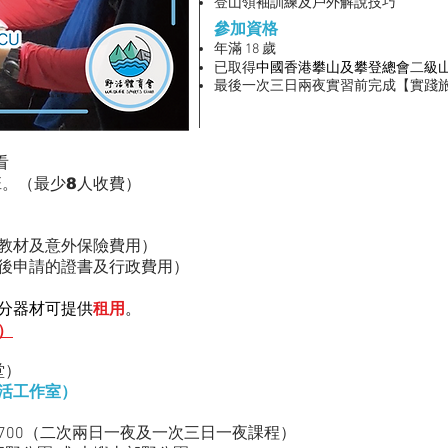
登山領袖訓練及戶外解說技巧
參加資格
年滿 18 歲
中國香港攀山及攀登總會
級
已取得
二
最後一次三日兩夜實習前完成【實踐
看
班
。
（最少8人收費）
教材及
意外保險費用
）
後申請的
證書及行政費用）
分器材可提供
租用
。
2）
堂）
活工作室）
翌日約1700（二次兩日一夜及一次三日一夜課程）