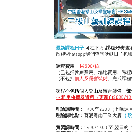
最新課程日子
可在下方
課程列表
查
歡迎Whatsapp我們查詢​活動日子
包
課程費用：
$4500/
位
（已包括教練費用、場地費用、課程
（不
包括
個人及露營裝備
、
完成課程
課程不包括個人登山及露營裝備，部
-> 租用收費及資料（更新自2025/1
理論課時間
：1900至2200（七晚課
理論課
地點
：葵涌粵南工業大廈
（野
實習課時間
：1400/1600 至 