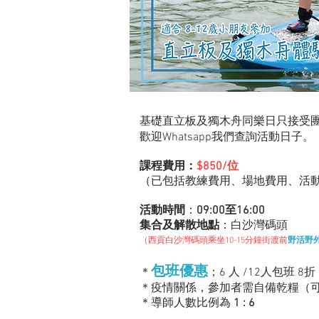
基礎直立板及獨木舟同樂日只接受
歡迎Whatsapp我們查詢​活
動
日子。
課程費用：
$850/位
（已包括教練費用、場地費用、活
活動時間
：
09:00至16:00
集合及解散地點
：白沙灣碼頭
（西貢白沙灣碼頭乘坐10-15分鐘街渡前
野活野
包班
優
惠
＊
；6 人 /12人
包班 8
折
＊疫情關係，參加者需自備乾糧（
＊導師人數比例為
1 : 6