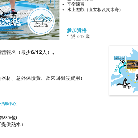
平衡練習
​水上遊戲（
直立板及獨木舟）
參加資格
年滿 8-12 歲
團體報名（最少6/12
人）
。
動器材、意外保險費、及來回街渡費用
）
外活動中心
）
($680/位)
可提供熱水）