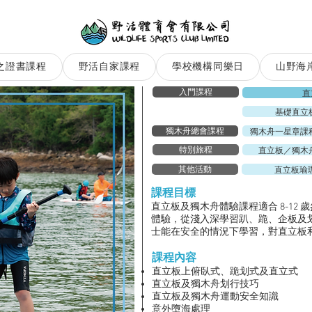
之證書課程
野活自家課程
學校機構同樂日
山野海
入門課程
直
基礎直立
獨木舟一星章課
獨木舟總會課程
直立板／獨木
特別旅程
直立板瑜
其他活動
課程目標
直立板及獨木舟體驗課程適合 8-12
體驗，從淺入深學習趴、跪、企板及
士能在安全的情況下學習，對直立板
課程內容​
直立板上俯臥式、跪划式及直立式
直立板及獨木舟划行技巧
直立板及
獨木舟運動安全知識​
意外墮海處理