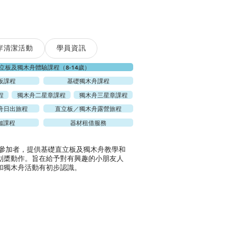
岸清潔活動
學員資訊
立板及獨木舟體驗課程（8-14歲）
板課程
基礎獨木舟課程
程
獨木舟二星章課程
獨木舟三星章課程
舟日出旅程
直立板／獨木舟露營旅程
珈課程
器材租借服務
 歲參加者，提供基礎直立板及獨木舟教學和
划槳動作。旨在給予對有興趣的小朋友人
和獨木舟活動有初步認識。