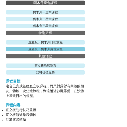
獨木舟總會課程
獨木舟一星章課程
獨木舟二星章課程
獨木舟三星章課程
特別旅程
直立板／獨木舟日出旅程
直立板／獨木舟露營旅程
其他活動
直立板瑜珈課程
器材租借服務
課程目標
​適合已完成基礎直立板課程，而又對露營有興趣的朋
友。體驗一次短途旅程，到達附近沙灘露營，在沙灘
上等候日出的經歷。
課程內容​
直立板划行技巧重溫
直立板短途旅程體驗
沙灘露營體驗