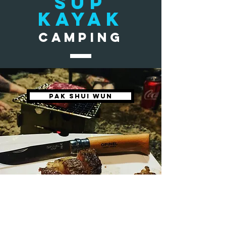
SUP
​KAYAK
CAMPING
PAK SHUI WUN