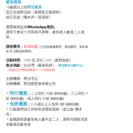
參加資格
18歲或以上的
野活會員
並已完成野活的《基礎直立板課程》
或已完成《獨木舟一星課程》
WhatsApp
​露營旅程設有
查詢。
通常只會在十月和四月舉辦，
參加者人數達二人成
班。
課程費用：
$1000/位
（已包括教練費用、場地費用、基本食
材 及 活動器材費用）
活動時間
：
1500 至 翌日 1200（露營旅程）
集合地點
：白沙灣（麻南笏村）
（野活野外活動中心）
（
西貢白沙灣碼頭乘坐10-15分鐘街渡）
主辦機構：野活手記
合辦機構：野活體育會有限公司
同行
優惠
＊
；二人同行 95折
；三人同行 9
($950/位)
折
；四人同行 85折
($900/位)
($850/位)
包班
優
惠
＊
；8 人或以上人
包班 8
折
($800/位)
＊只能選擇自己所持有資歷的器材（直立板/
獨木
舟
）
＊如開課前因參加者人數不足二人，課程可能取消及
全數退回參加者